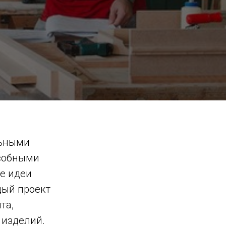
льными
особными
е идеи
дый проект
та,
 изделий.